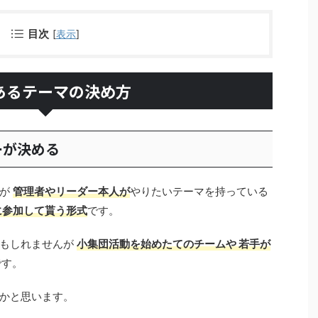
目次
[
表示
]
あるテーマの決め方
ーが決める
すが
管理者やリーダー本人が
やりたいテーマを持っている
に参加して貰う形式
です。
かもしれませんが
小集団活動を始めたてのチームや 若手が
です。
かと思います。