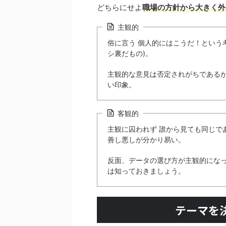
どちらにせよ
職場の方針から大きく外
主観的
俗に言う 個人的にはこうだ！という
シ裏だもの)。
主観的な意見は否定されがちであるが
い印象。
客観的
主観に囚われず 誰から見ても同じで
善し悪しが分かり易い。
反面、データの選び方が主観的にな
は知っておきましょう。
テーマを