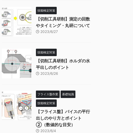
技能検定対策
【切削工具研削】測定の回数
やタイミング・丸研について
2023/6/27
技能検定対策
【切削工具研削】ホルダの水
平出しのポイント
2023/6/26
フライス盤作業
基礎知識
技能検定対策
【フライス盤】バイスの平行
出しのやり方とポイント
②（数値的な目安）
2023/6/4