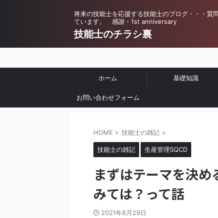
将来の技能士を応援する技能士のブログ・・・質
ています。 感謝・1st anniversary
技能士のチラシ裏
ホーム
基礎知識
お問い合わせフォーム
HOME
>
技能士の雑記
>
技能士の雑記
生産管理SQCD
まずはテーマを決め
みては？って話
2021年8月29日