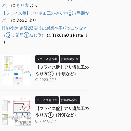
ど）
に
きり彦
より
【フライス盤】アリ溝加工のやり方②（手順な
ど）
に
DoSG
より
技能検定 旋盤2級実技の感想や手順やコツなど
（③：部品①ねじ側）
に
TakuanOisikatta
よ
り
フライス盤作業
技能検定対策
【フライス盤】アリ溝加工の
やり方②（手順など）
2023/8/15
フライス盤作業
技能検定対策
【フライス盤】アリ溝加工の
やり方①（計算など）
2023/8/15