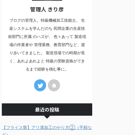
管理人 きり彦
ブログの管理人。特級機械加工技能士。 生
産システムを学んだのち 民間企業の生産技
術部門に所属 のハズが、 色々あって 製造現
場の作業者や 管理業務、教育部門など、渡
り歩いてきました。 製造現場での時期が長
く、あれよあれよと 特級の受験資格ができ
るまで経験を積む事に。
最近の投稿
【フライス盤】アリ溝加工のやり方②（手順な
ど）