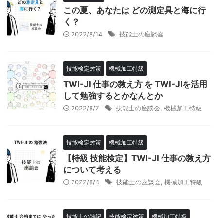
この夏、あなたは どの測定具と海に行
く？
2022/8/14
技能士の座談会
技能検定対策
機械加工特級
TWI-JI 仕事の教え方 を TWI-JIを活用
して勉強するとかなんとか
2022/8/7
技能士の座談会
,
機械加工特級
技能検定対策
機械加工特級
【特級 技能検定】TWI-JI 仕事の教え方
について考える
2022/8/4
技能士の座談会
,
機械加工特級
技能士の雑記
技能検定対策
機械加工特級