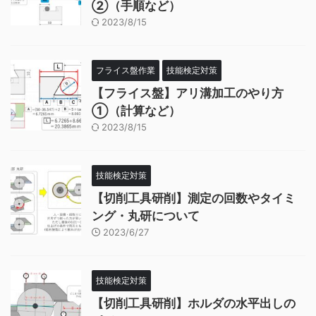
②（手順など）
2023/8/15
フライス盤作業
技能検定対策
【フライス盤】アリ溝加工のやり方
①（計算など）
2023/8/15
技能検定対策
【切削工具研削】測定の回数やタイミ
ング・丸研について
2023/6/27
技能検定対策
【切削工具研削】ホルダの水平出しの