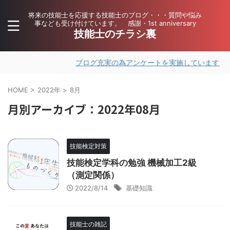
将来の技能士を応援する技能士のブログ・・・質問や悩み
事なども受け付けています。 感謝・1st anniversary
技能士のチラシ裏
ブログ充実の為アンケートを実施しています。ご協
HOME
>
2022年
>
8月
月別アーカイブ：2022年08月
技能検定対策
技能検定学科の勉強 機械加工2級
（測定関係）
2022/8/14
基礎知識
技能士の雑記