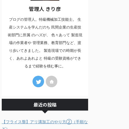
管理人 きり彦
ブログの管理人。特級機械加工技能士。 生
産システムを学んだのち 民間企業の生産技
術部門に所属 のハズが、 色々あって 製造現
場の作業者や 管理業務、教育部門など、渡
り歩いてきました。 製造現場での時期が長
く、あれよあれよと 特級の受験資格ができ
るまで経験を積む事に。
最近の投稿
【フライス盤】アリ溝加工のやり方②（手順な
ど）