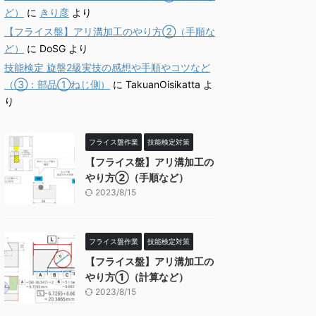
ど）
に
きり彦
より
【フライス盤】アリ溝加工のやり方②（手順な
ど）
に
DoSG
より
技能検定 旋盤2級実技の感想や手順やコツなど
（③：部品①ねじ側）
に
TakuanOisikatta
よ
り
フライス盤作業
技能検定対策
【フライス盤】アリ溝加工の
やり方②（手順など）
2023/8/15
フライス盤作業
技能検定対策
【フライス盤】アリ溝加工の
やり方①（計算など）
2023/8/15