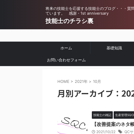
将来の技能士を応援する技能士のブログ・・・質
ています。 感謝・1st anniversary
技能士のチラシ裏
ホーム
基礎知識
お問い合わせフォーム
HOME
>
2021年
>
10月
月別アーカイブ：202
技能士の雑記
生産管理SQC
【改善提案のネタ
2021/10/22
QC