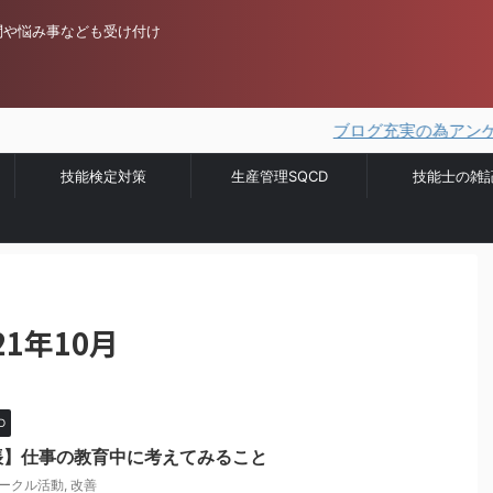
問や悩み事なども受け付け
ブログ充実の為アンケートを実
技能検定対策
生産管理SQCD
技能士の雑
1年10月
D
帳】仕事の教育中に考えてみること
サークル活動
,
改善