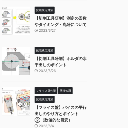
技能検定対策
【切削工具研削】測定の回数
やタイミング・丸研について
2023/6/27
技能検定対策
【切削工具研削】ホルダの水
平出しのポイント
2023/6/26
フライス盤作業
基礎知識
技能検定対策
【フライス盤】バイスの平行
出しのやり方とポイント
②（数値的な目安）
2023/6/4