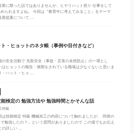
産業に限った話ではありませんが、ヒヤリハット然り 仕事をして
められますよね。 今回は『教育中に考えてみること』をテーマ
善提案について ...
ット・ヒョットのネタ帳（事例や目付きなど）
場の安全活動で 先取安全（事故・災害の未然防止）の一環とし
いはヒョットの報告・展開をされている職場は少なくないと思いま
・ハット・ヒョ ...
能検定の 勉強方法や 勉強時間とかそんな話
工特級
回は技能検定 特級 機械加工の内容について触れましたが、 同僚の
で勉強したの？」という質問がありましたので この場でもお伝え
詳しい ...