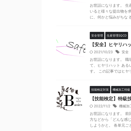
お世話になります。 生
いると様々な提出物を求
に、何かと悩みがちな 改
安全管理
生産管理SQCD
【安全】ヒヤリハ
2021/10/23
安全
お世話になります。 職
て、ヒヤリハット ある
す。 この記事ではヒヤリ
技能検定対策
機械加工特級
【技能検定】特級技
2022/11/2
機械加
お世話になります。 前
方などから「どんな感じ
しようかと。 各単元ごとの