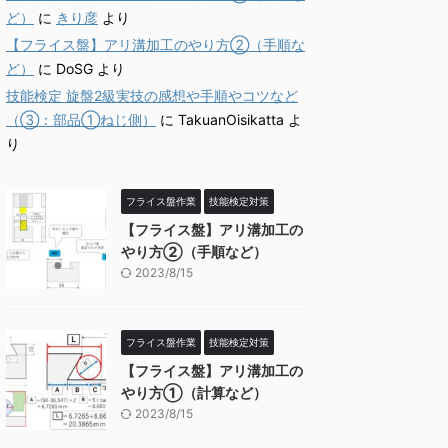
ど）
に
きり彦
より
【フライス盤】アリ溝加工のやり方②（手順な
ど）
に
DoSG
より
技能検定 旋盤2級実技の感想や手順やコツなど
（③：部品①ねじ側）
に
TakuanOisikatta
よ
り
フライス盤作業
技能検定対策
【フライス盤】アリ溝加工の
やり方②（手順など）
2023/8/15
フライス盤作業
技能検定対策
【フライス盤】アリ溝加工の
やり方①（計算など）
2023/8/15