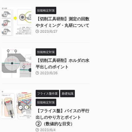
技能検定対策
【切削工具研削】測定の回数
やタイミング・丸研について
2023/6/27
技能検定対策
【切削工具研削】ホルダの水
平出しのポイント
2023/6/26
フライス盤作業
基礎知識
技能検定対策
【フライス盤】バイスの平行
出しのやり方とポイント
②（数値的な目安）
2023/6/4