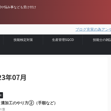
問や悩み事なども受け付け
ブログ充実の為アンケートを実
技能検定対策
生産管理SQCD
技能士の雑
3年07月
策
リ溝加工のやり方②（手順など）
ス盤