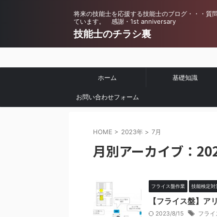
将来の技能士を応援する技能士のブログ・・・質
ています。 感謝・1st anniversary
技能士のチラシ裏
ホーム
基礎知識
お問い合わせフォーム
HOME
>
2023年
>
7月
月別アーカイブ：202
フライス盤作業
技能検定対
【フライス盤】ア
2023/8/15
フライ