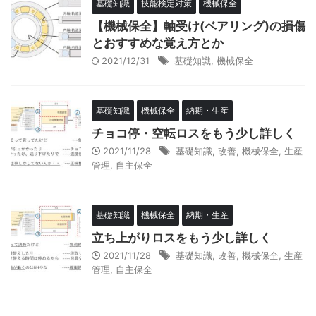
基礎知識
技能検定対策
機械保全
【機械保全】軸受け(ベアリング)の損傷
とおすすめな覚え方とか
2021/12/31
基礎知識
,
機械保全
基礎知識
機械保全
納期・生産
チョコ停・空転ロスをもう少し詳しく
2021/11/28
基礎知識
,
改善
,
機械保全
,
生産
管理
,
自主保全
基礎知識
機械保全
納期・生産
立ち上がりロスをもう少し詳しく
2021/11/28
基礎知識
,
改善
,
機械保全
,
生産
管理
,
自主保全