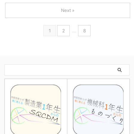
Next »
1
2
…
8