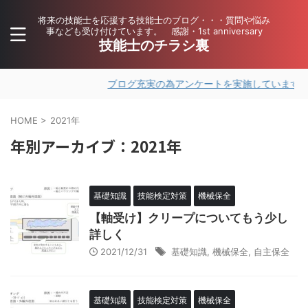
将来の技能士を応援する技能士のブログ・・・質問や悩み
事なども受け付けています。 感謝・1st anniversary
技能士のチラシ裏
ブログ充実の為アンケートを実施しています。ご
HOME
>
2021年
年別アーカイブ：2021年
基礎知識
技能検定対策
機械保全
【軸受け】クリープについてもう少し
詳しく
2021/12/31
基礎知識
,
機械保全
,
自主保全
基礎知識
技能検定対策
機械保全