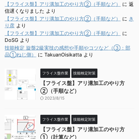
【フライス盤】アリ溝加工のやり方②（手順など）
に
返
信遅くなりました
より
【フライス盤】アリ溝加工のやり方②（手順など）
に
き
り彦
より
【フライス盤】アリ溝加工のやり方②（手順など）
に
DoSG
より
技能検定 旋盤2級実技の感想や手順やコツなど（③：部
品①ねじ側）
に
TakuanOisikatta
より
フライス盤作業
技能検定対策
【フライス盤】アリ溝加工のやり方
②（手順など）
2023/8/15
フライス盤作業
技能検定対策
【フライス盤】アリ溝加工のやり方
①（計算など）