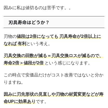
因みに私は値切るのは苦手です。。
刃具寿命はどうか？
刃物の
値段は2倍になっても 刃具寿命が2倍以上に
なれば 有利
という考え。
刃具交換の回数が減る＝刃具交換ロスが減るので、
寿命2倍＞値段が2倍
という感じになります。
この時点で安価品だけがコスト改善ではないと分か
りますね。
因みに刃先形状の見直しや刃物の材質変更などが寿
命UPに効果あり
です。