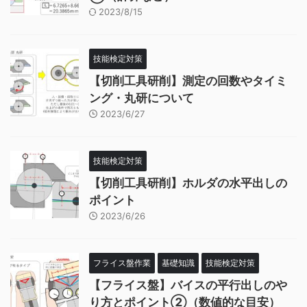
2023/8/15
技能検定対策
【切削工具研削】測定の回数やタイミ
ング・丸研について
2023/6/27
技能検定対策
【切削工具研削】ホルダの水平出しの
ポイント
2023/6/26
フライス盤作業
基礎知識
技能検定対策
【フライス盤】バイスの平行出しのや
り方とポイント②（数値的な目安）