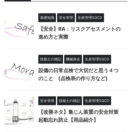
基礎知識
安全管理
生産管理SQCD
【安全】RA：リスクアセスメントの
進め方と実際
技能士の雑記
機械保全
生産管理SQCD
設備の日常点検で大切だと思う４つ
のこと (点検表の作り方など)
安全管理
技能士の雑記
生産管理SQCD
【改善ネタ】集じん装置の安全対策
起動忘れ防止【用品紹介】