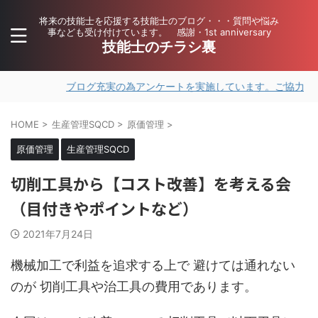
将来の技能士を応援する技能士のブログ・・・質問や悩み
事なども受け付けています。 感謝・1st anniversary
技能士のチラシ裏
ブログ充実の為アンケートを実施しています。ご協力いただける
HOME
>
生産管理SQCD
>
原価管理
>
原価管理
生産管理SQCD
切削工具から【コスト改善】を考える会
（目付きやポイントなど）
2021年7月24日
機械加工で利益を追求する上で 避けては通れない
のが 切削工具や治工具の費用であります。