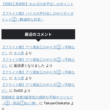
【切削工具研削】ホルダの水平出しのポイント
【フライス盤】バイスの平行出しのやり方とポ
イント②（数値的な目安）
最近のコメント
【フライス盤】アリ溝加工のやり方②（手順な
ど）
に
きり彦
より
【フライス盤】アリ溝加工のやり方②（手順な
ど）
に
返信遅くなりました
より
【フライス盤】アリ溝加工のやり方②（手順な
ど）
に
きり彦
より
【フライス盤】アリ溝加工のやり方②（手順な
ど）
に
DoSG
より
技能検定 旋盤2級実技の感想や手順やコツなど
（③：部品①ねじ側）
に
TakuanOisikatta
よ
り