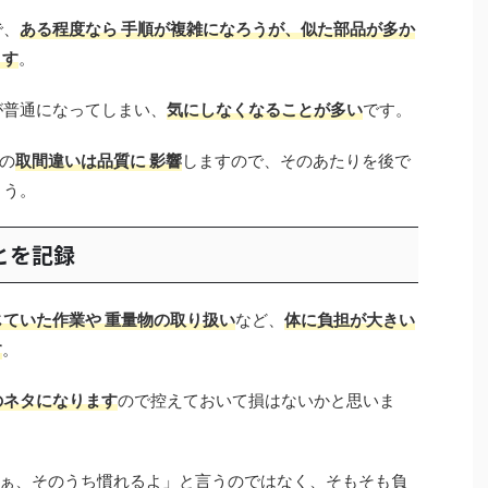
で、
ある程度なら 手順が複雑になろうが、似た部品が多か
ます
。
が普通になってしまい、
気にしなくなることが多い
です。
の
取間違いは品質に 影響
しますので、そのあたりを後で
ょう。
とを記録
ていた作業や 重量物の取り扱い
など、
体に負担が大きい
す
。
のネタになります
ので控えておいて損はないかと思いま
ぁ、そのうち慣れるよ」と言うのではなく、そもそも負