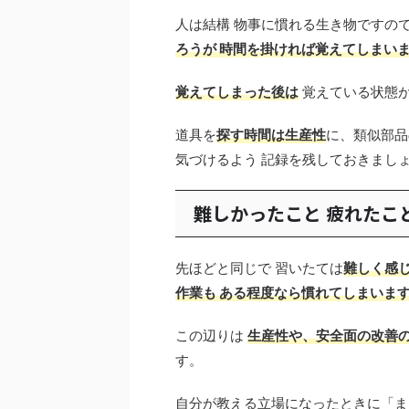
人は結構 物事に慣れる生き物ですの
ろうが 時間を掛ければ覚えてしまい
覚えてしまった後は
覚えている状態
道具を
探す時間は生産性
に、類似部品
気づけるよう 記録を残しておきまし
難しかったこと 疲れたこ
先ほどと同じで 習いたては
難しく感じ
作業も ある程度なら慣れてしまいま
この辺りは
生産性や、安全面の改善
す。
自分が教える立場になったときに「ま