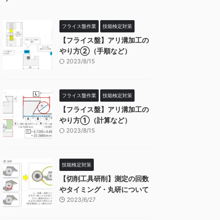
フライス盤作業
技能検定対策
【フライス盤】アリ溝加工の
やり方②（手順など）
2023/8/15
フライス盤作業
技能検定対策
【フライス盤】アリ溝加工の
やり方①（計算など）
2023/8/15
技能検定対策
【切削工具研削】測定の回数
やタイミング・丸研について
2023/6/27