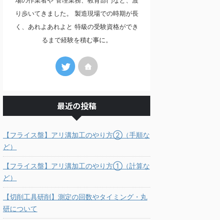
場の作業者や 管理業務、教育部門など、渡
り歩いてきました。 製造現場での時期が長
く、あれよあれよと 特級の受験資格ができ
るまで経験を積む事に。
最近の投稿
【フライス盤】アリ溝加工のやり方②（手順な
ど）
【フライス盤】アリ溝加工のやり方①（計算な
ど）
【切削工具研削】測定の回数やタイミング・丸
研について