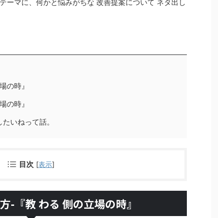
テーマに、何かと悩みがちな 改善提案について ネタ出し
場の時』
場の時』
したいねって話。
目次
[
表示
]
方-『教 わる 側の立場の時』