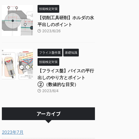
技能検定対策
【切削工具研削】ホルダの水
平出しのポイント
2023/6/26
フライス盤作業
基礎知識
技能検定対策
【フライス盤】バイスの平行
出しのやり方とポイント
②（数値的な目安）
2023/6/4
アーカイブ
2023年7月