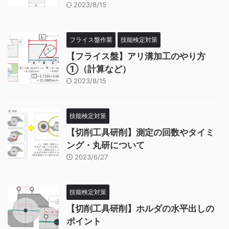
2023/8/15
フライス盤作業
技能検定対策
【フライス盤】アリ溝加工のやり方
①（計算など）
2023/8/15
技能検定対策
【切削工具研削】測定の回数やタイミ
ング・丸研について
2023/6/27
技能検定対策
【切削工具研削】ホルダの水平出しの
ポイント