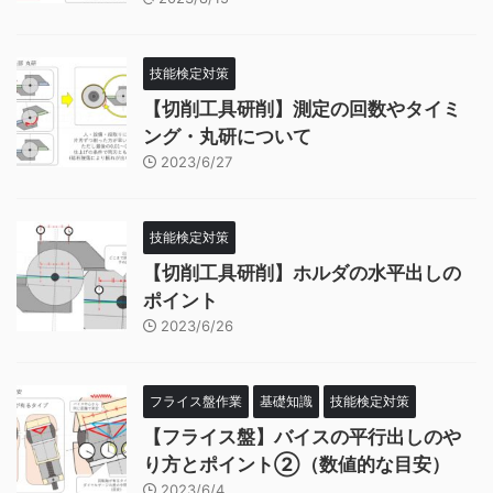
技能検定対策
【切削工具研削】測定の回数やタイミ
ング・丸研について
2023/6/27
技能検定対策
【切削工具研削】ホルダの水平出しの
ポイント
2023/6/26
フライス盤作業
基礎知識
技能検定対策
【フライス盤】バイスの平行出しのや
り方とポイント②（数値的な目安）
2023/6/4