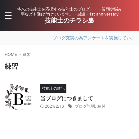
将来の技能士を応援する技能士のブログ・・・質問や悩み
事なども受け付けています。 感謝・1st anniversary
技能士のチラシ裏
ブログ充実の為アンケートを実施しています。
HOME
>
練習
練習
技能士の雑記
当ブログにつきまして
2021/2/16
ブログ説明
,
練習