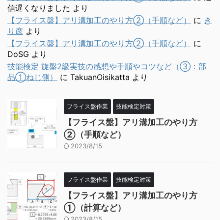
信遅くなりました
より
【フライス盤】アリ溝加工のやり方②（手順など）
に
き
り彦
より
【フライス盤】アリ溝加工のやり方②（手順など）
に
DoSG
より
技能検定 旋盤2級実技の感想や手順やコツなど（③：部
品①ねじ側）
に
TakuanOisikatta
より
フライス盤作業
技能検定対策
【フライス盤】アリ溝加工のやり方
②（手順など）
2023/8/15
フライス盤作業
技能検定対策
【フライス盤】アリ溝加工のやり方
①（計算など）
2023/8/15